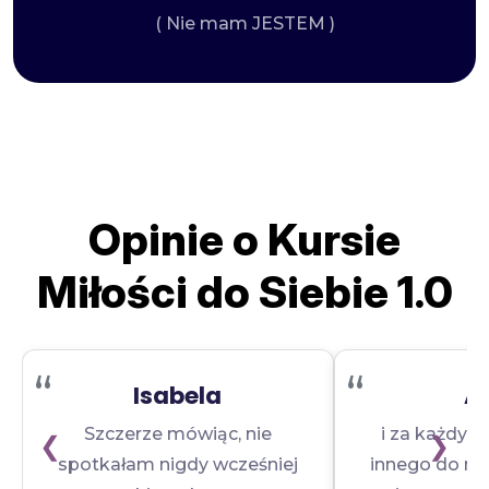
( Nie mam JESTEM )
Opinie o Kursie
Miłości do Siebie 1.0
“
“
Isabela
A
Szczerze mówiąc, nie
i za każdym
❮
❯
spotkałam nigdy wcześniej
innego do mn